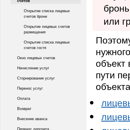
счетов
бронь
Открытие списка лицевых
счетов брони
или г
Открытие лицевых счетов
размещения
Поэтому
Открытие списка лицевых
счетов гостя
нужного
Окно лицевых счетов
объект 
Начисление услуг
пути пе
Сторнирование услуг
объекта
Перенос услуг
Оплата
лицев
Возврат
лицев
Внесение аванса
Перенос депозита