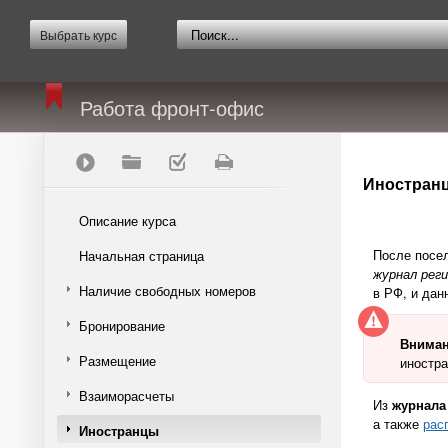
Выбрать курс
Работа фронт-офис
Иностран
Описание курса
После посел
Начальная страница
журнал рег
Наличие свободных номеров
в РФ, и дан
Бронирование
Внима
Размещение
иностра
Взаиморасчеты
Из
журнала
а также
рас
Иностранцы