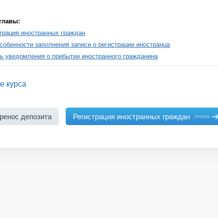
главы:
трация иностранных граждан
собенности заполнения записи о регистрации иностранца
ь уведомления о прибытии иностранного гражданина
е курса
ренос депозита
Регистрация иностранных граждан
вперед