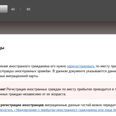
/
40
65
цы
ения иностранного гражданина его нужно
зарегистрировать
по месту при
истрации иностранных граждан
. В данном документе указываются данн
ные миграционной карты.
ние!
Регистрация иностранных граждан по месту прибытия проводится в т
нных граждан независимо от их возраста.
 регистрации
иностранцев
миграционные данные гостей можно передать
печатать «Уведомление о прибытии иностранного гражданина или лица б