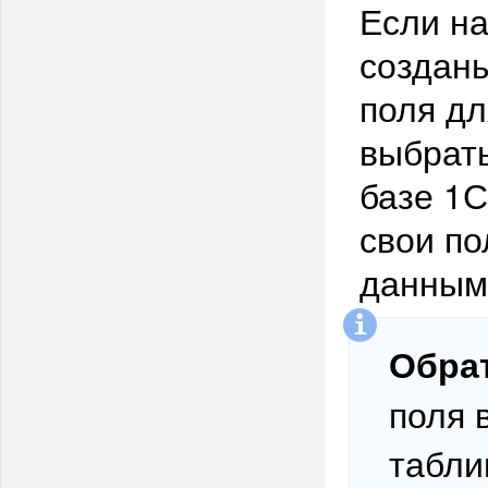
Если н
создан
поля дл
выбрать
базе 1С
свои по
данным
Обра
поля 
табли