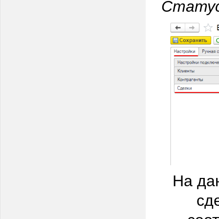
Статус
На да
сд
соо