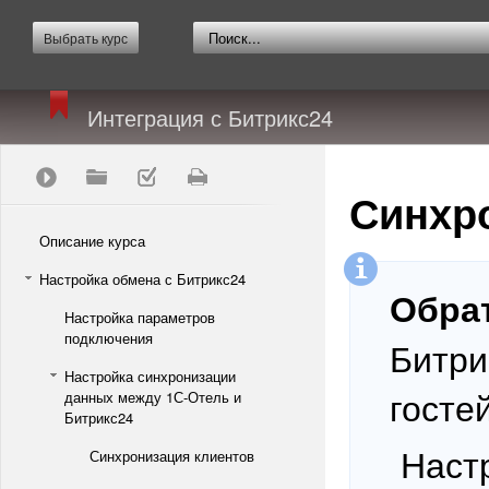
Выбрать курс
Интеграция с Битрикс24
Синхр
Описание курса
Настройка обмена с Битрикс24
Обра
Настройка параметров
подключения
Битри
Настройка синхронизации
госте
данных между 1С-Отель и
Битрикс24
Наст
Синхронизация клиентов