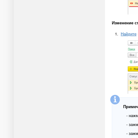
Изменение с
1.
Найдите
Примеч
- наж
- заж
- заж