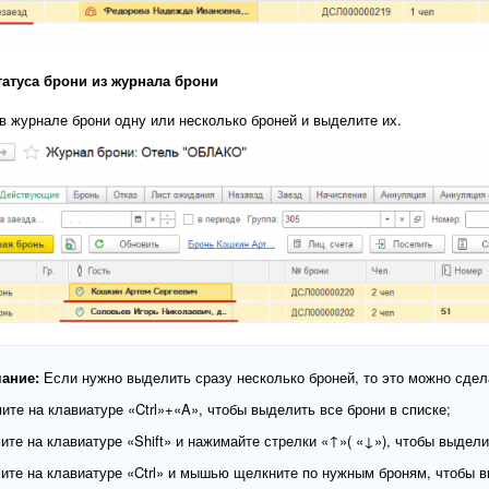
татуса брони из журнала брони
в журнале брони одну или несколько броней и выделите их.
ание:
Если нужно выделить сразу несколько броней, то это можно сде
мите на клавиатуре «Ctrl»+«A», чтобы выделить все брони в списке;
мите на клавиатуре «Shift» и нажимайте стрелки «­↑»( «↓»), чтобы выдел
мите на клавиатуре «Ctrl» и мышью щелкните по нужным броням, чтобы 