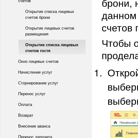
брони, 
счетов
данном 
Открытие списка лицевых
счетов брони
счетов 
Открытие лицевых счетов
размещения
Чтобы о
Открытие списка лицевых
счетов гостя
продел
Окно лицевых счетов
Откро
Начисление услуг
выбер
Сторнирование услуг
Перенос услуг
выбер
Оплата
Возврат
Внесение аванса
Перенос депозита