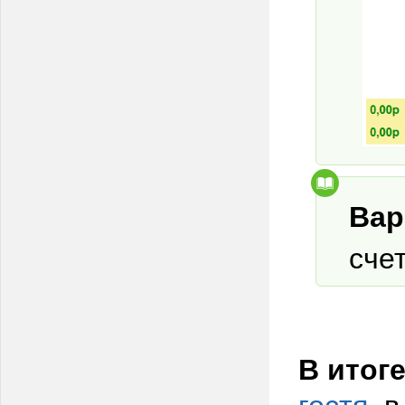
Вар
сче
В итог
гостя
, 