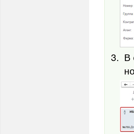
В 
но