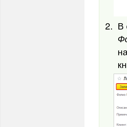
В
Ф
на
к