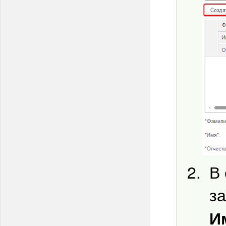
В 
з
И