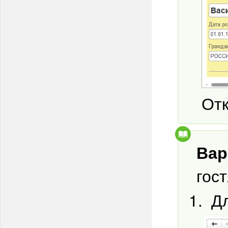
Отк
Вар
гост
Д