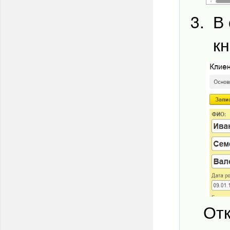
В 
к
Отк