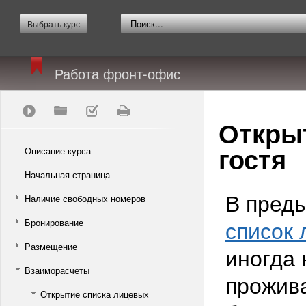
Выбрать курс
Работа фронт-офис
Открыт
гостя
Описание курса
Начальная страница
В преды
Наличие свободных номеров
список 
Бронирование
Размещение
иногда 
Взаиморасчеты
прожива
Открытие списка лицевых