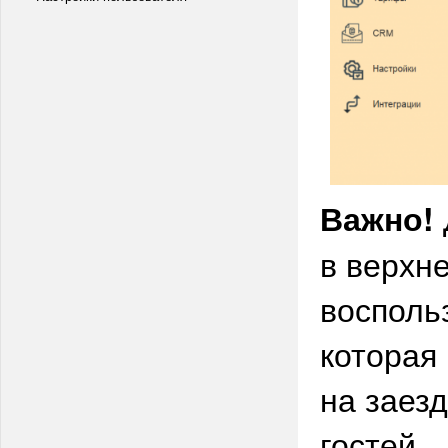
Важно!
в верхн
восполь
которая
на заез
гостей.