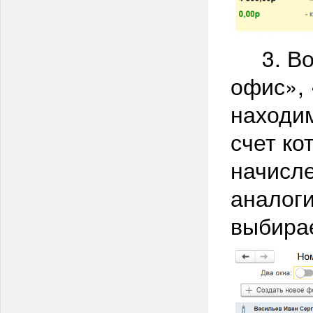
3. Воз
офис», 
находим
счет ко
начисл
аналоги
выбира