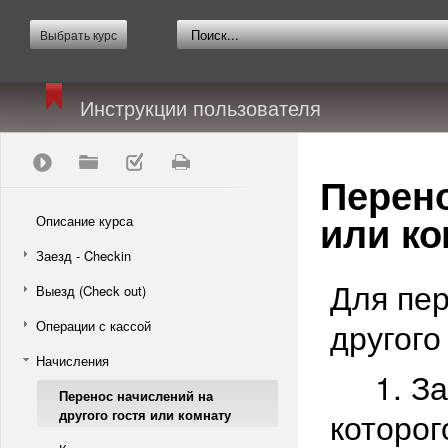
Выбрать курс
Инструкции пользователя
Перено
или ко
Описание курса
Заезд - Checkin
Для пер
Выезд (Check out)
другого
Операции с кассой
Начисления
1. Зайт
Перенос начислений на
которог
другого гостя или комнату