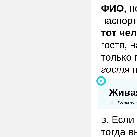
ФИО
, 
паспор
тот че
гостя, 
только 
гостя
н
Живая
Гость ест
в. Если
тогда в