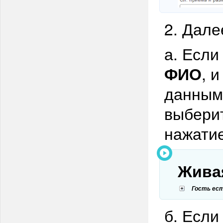
2. Дале
а. Если
ФИО
, 
данным
выберит
нажатие
Живая
Г
ость ест
б. Если