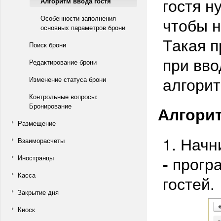
гостя н
Алгоритм ввода гостя
Особенности заполнения
чтобы н
основных параметров брони
Такая п
Поиск брони
при вво
Редактирование брони
алгори
Изменение статуса брони
Контрольные вопросы:
Бронирование
Алгори
Размещение
1. Нач
Взаиморасчеты
-
програ
Иностранцы
Касса
гостей.
Закрытие дня
Киоск