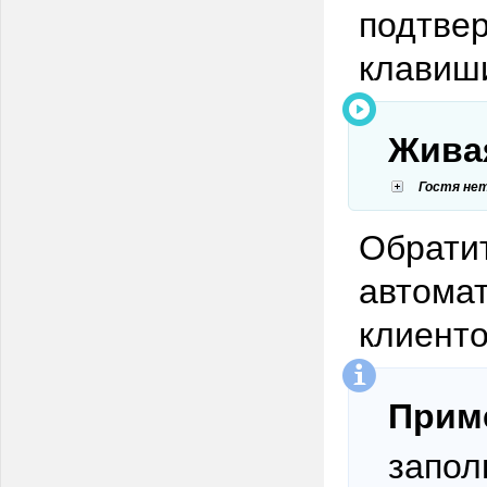
подтве
клавиши
Живая
Гостя нет
Обрати
автомат
клиенто
Прим
запол