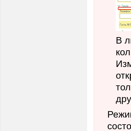
В л
кол
Изм
отк
тол
дру
Режи
сост