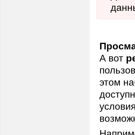
данн
Просм
А вот
р
пользо
этом на
доступн
условия
возмож
Наприм