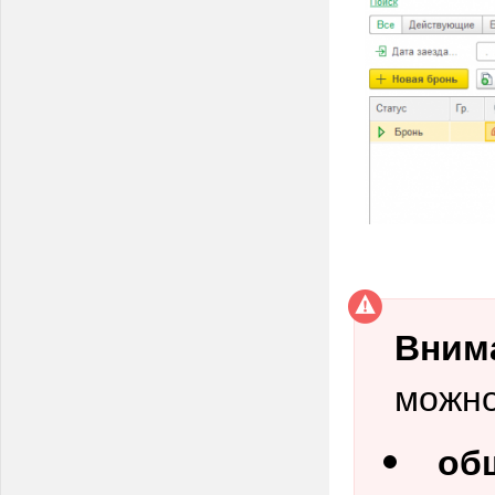
Вним
можно
об