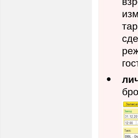
взр
изм
тар
сде
реж
гос
ли
бро