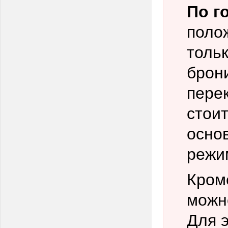
По г
поло
тольк
брон
пере
стои
осно
режи
Кром
можн
Для э