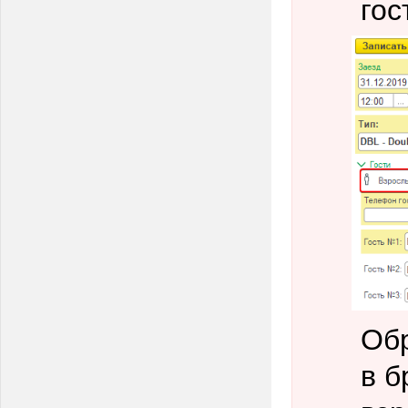
гос
Обр
в б