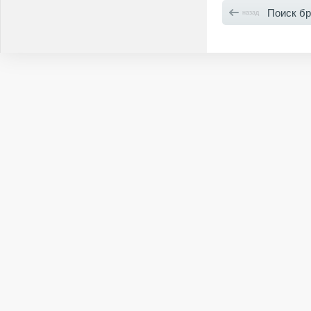
Поиск б
назад