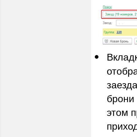
Вклад
отобр
заезда
брони 
этом п
прихо