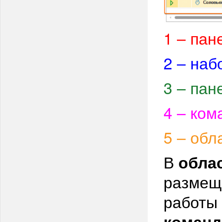
1
– пан
2
– наб
3
– пан
4
– ком
5
– обл
В
обла
размеще
работы
команд