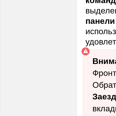
выделе
панели
использ
удовле
Вним
Фронт
Обрат
Заез
вклад