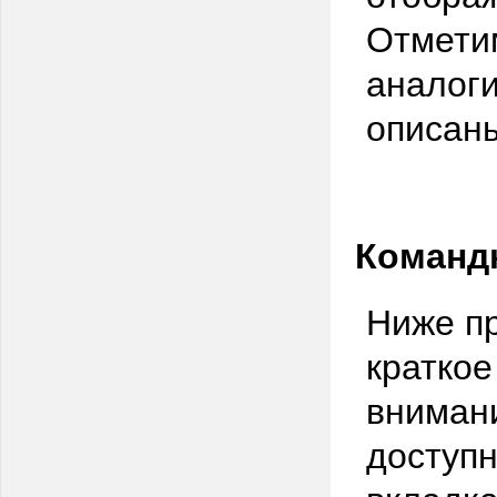
Отметим
аналоги
описан
Команд
Ниже пр
краткое
внимани
доступн