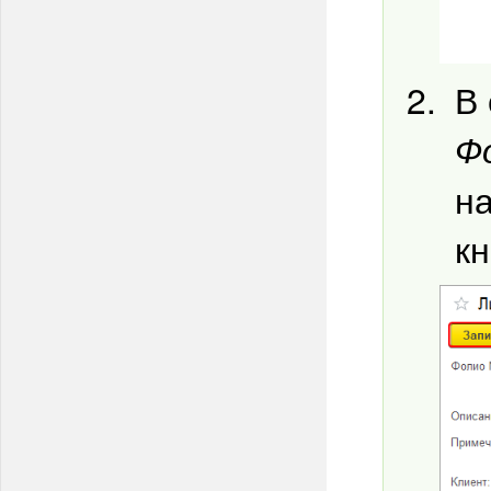
В
Ф
на
к