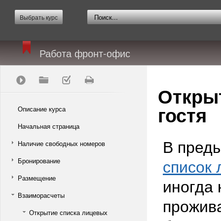
Выбрать курс
Работа фронт-офис
Открыт
гостя
Описание курса
Начальная страница
В преды
Наличие свободных номеров
список 
Бронирование
Размещение
иногда 
Взаиморасчеты
прожива
Открытие списка лицевых