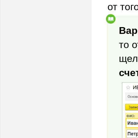
от тог
Вар
то 
щел
сче