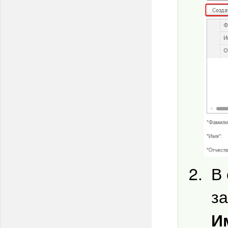
В 
з
И