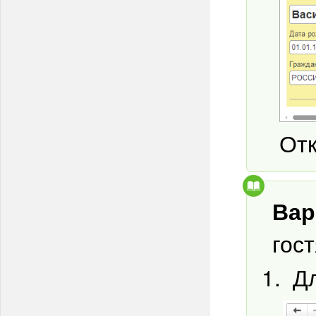
Отк
Вар
гост
Д