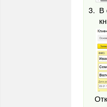
В 
к
Отк