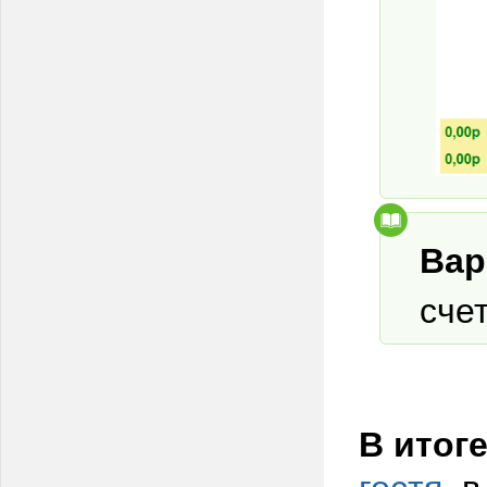
Вар
сче
В итог
гостя
, 