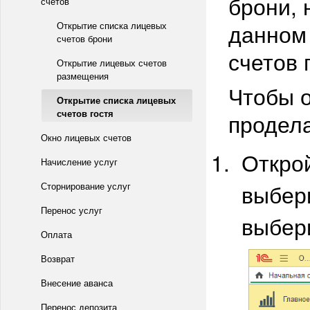
брони, 
счетов
данном 
Открытие списка лицевых
счетов брони
счетов 
Открытие лицевых счетов
размещения
Чтобы о
Открытие списка лицевых
счетов гостя
продел
Окно лицевых счетов
Откро
Начисление услуг
выбер
Сторнирование услуг
Перенос услуг
выбер
Оплата
Возврат
Внесение аванса
Перенос депозита