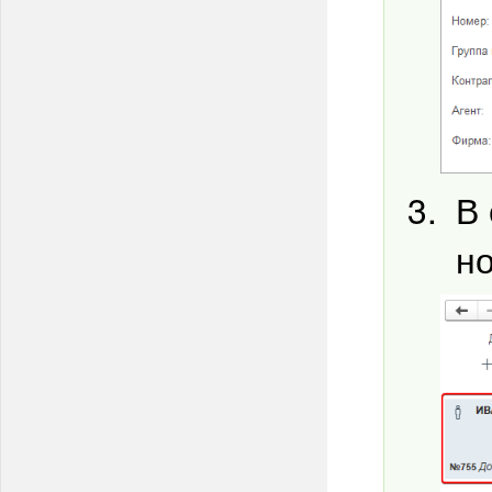
В 
но