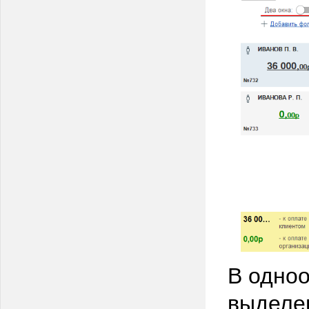
В одно
выделен