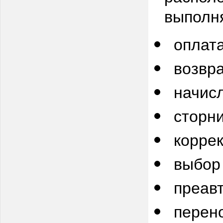
выполн
оплата
возвр
начис
сторн
корре
выбор
преав
перено