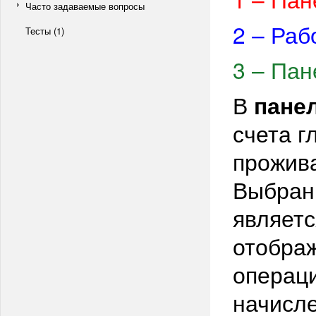
Часто задаваемые вопросы
2
– Раб
Тесты (1)
3
– Пан
В
пане
счета г
прожив
Выбран
являетс
отображ
операци
начисле