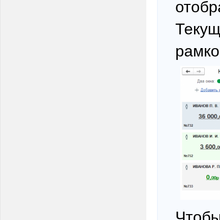
отобр
Текущ
рамко
Чтобы