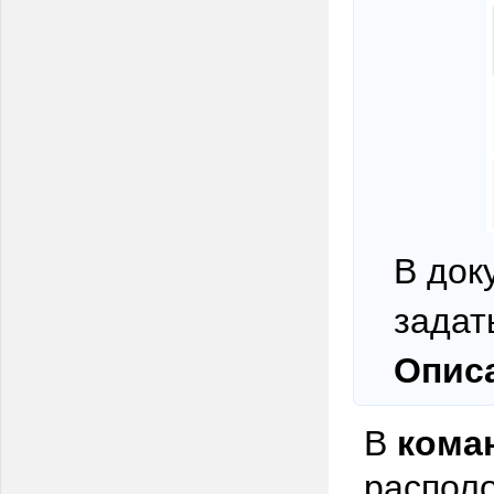
В док
задат
Опис
В
кома
располо