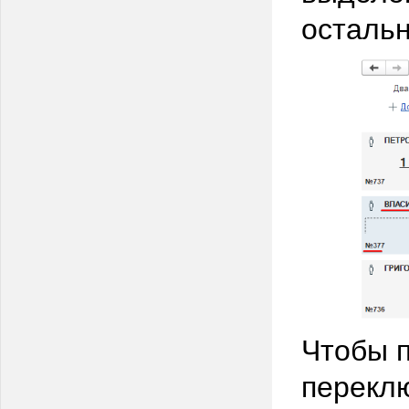
остальн
Чтобы п
перекл