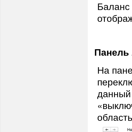
Баланс 
отобра
Панель
На пан
перекл
данный
«выключ
область