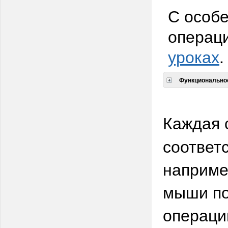
С особ
операц
уроках
.
Функциональнос
Каждая 
соответ
наприме
мыши по
операци