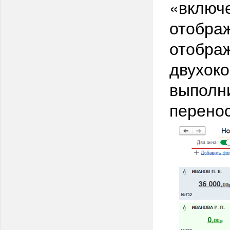
«включ
отображ
отобра
двухоко
выполни
перенос