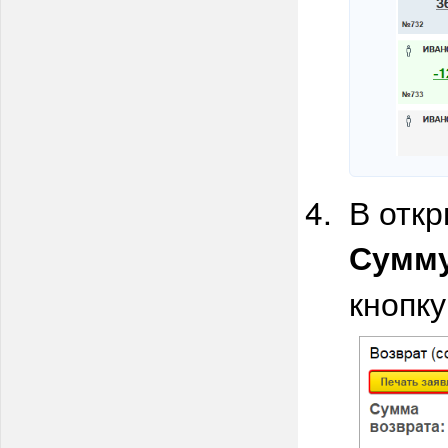
В отк
Сумму
кнопк