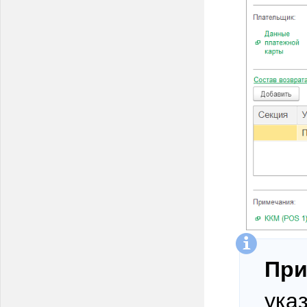
При
ука