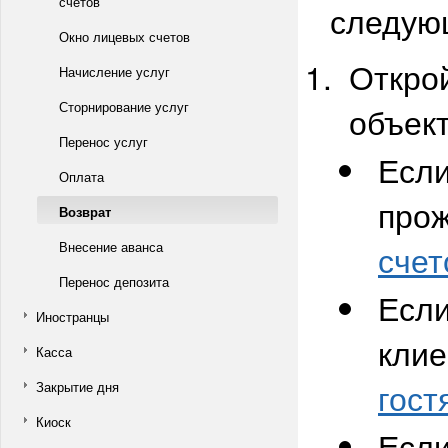
счетов
следую
Окно лицевых счетов
Открой
Начисление услуг
Сторнирование услуг
объект
Перенос услуг
Если
Оплата
прож
Возврат
Внесение аванса
счет
Перенос депозита
Если
Иностранцы
клие
Касса
гост
Закрытие дня
Киоск
Если