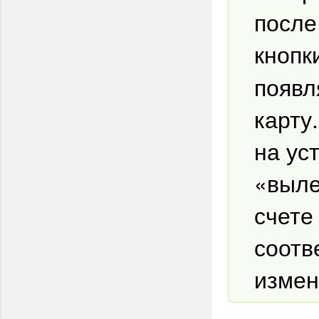
после
кнопк
появл
карту
на ус
«выле
счете
соотв
измен