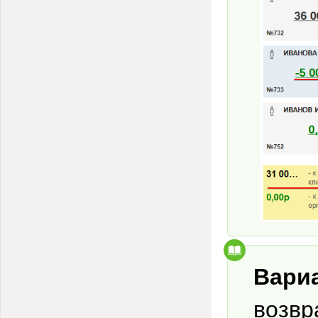
Вари
возвр