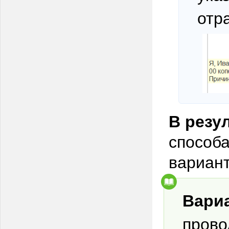
отр
В резу
способ
вариан
Вари
прово