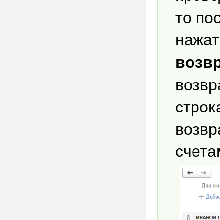
то по
нажат
возвр
возвр
строк
возвр
счета