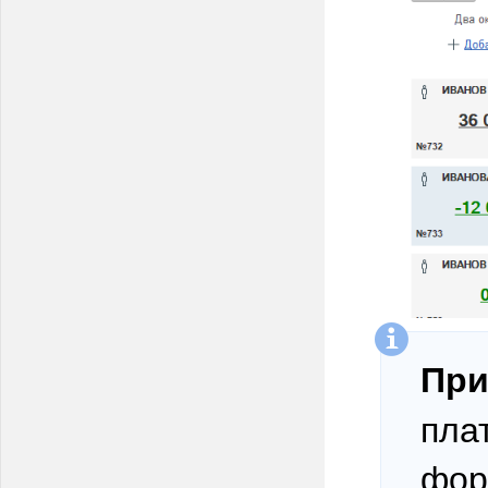
При
пла
фор