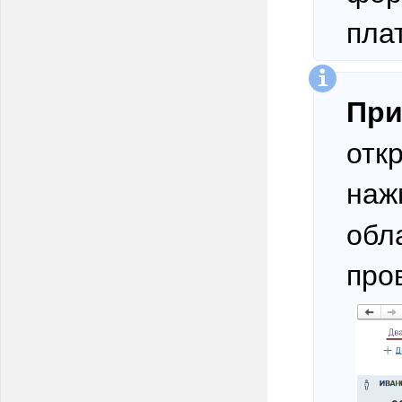
пла
При
отк
наж
обл
про