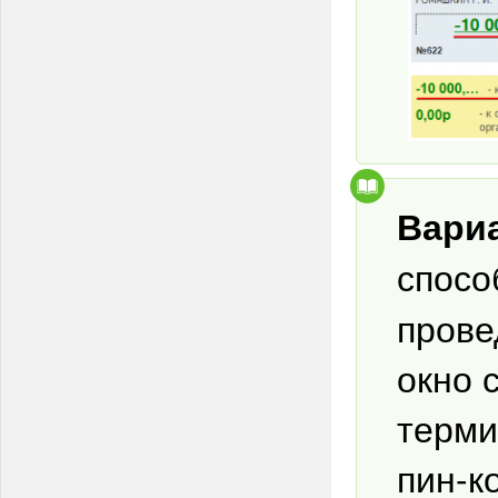
Вари
спосо
прове
окно 
терми
пин-к