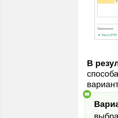
В резу
способ
вариан
Вари
выбра