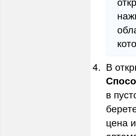
отк
наж
обл
кот
В отк
Спосо
в пус
берет
цена и
автом