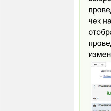
прове
чек н
отобр
прове
измен