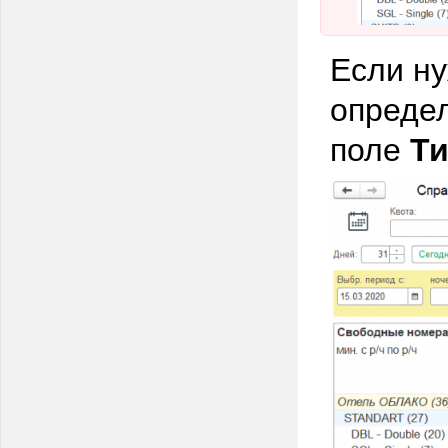
Если н
определ
поле
Ти