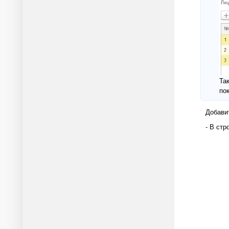
Та
по
Добави
- В стр