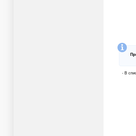
Пр
- В спи