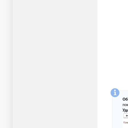
Об
по
Уд