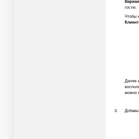
Вариа
гостю.
Чтобы 
Клиен
Далее и
воспол
можно 
Добавьт