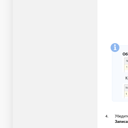
Об
К
Убедит
Записа