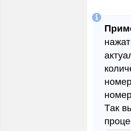
Прим
нажат
актуа
колич
номер
номер
Так в
проце