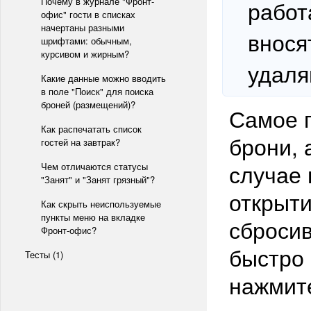
Почему в журнале "Фронт-
работ
офис" гости в списках
начертаны разными
внося
шрифтами: обычным,
курсивом и жирным?
удаля
Какие данные можно вводить
в поле "Поиск" для поиска
броней (размещений)?
Самое 
Как распечатать список
брони, 
гостей на завтрак?
случае 
Чем отличаются статусы
"Занят" и "Занят грязный"?
открыти
Как скрыть неиспользуемые
пункты меню на вкладке
сброси
Фронт-офис?
быстро 
Тесты (1)
нажмит