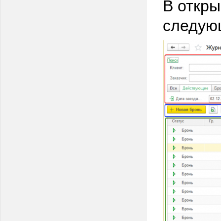
В откр
следую