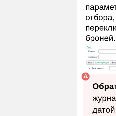
параме
отбора,
перекл
броней.
Обра
журна
датой