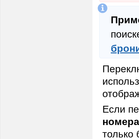
Прим
поиск
брон
Перекл
исполь
отображ
Если п
номер
только 