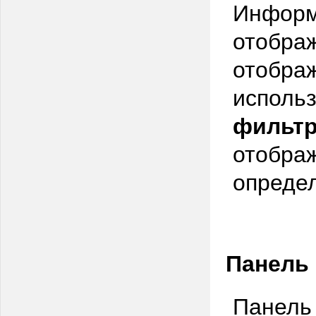
Информ
отобра
отображ
использ
фильт
отображ
опреде
Панель
Панель