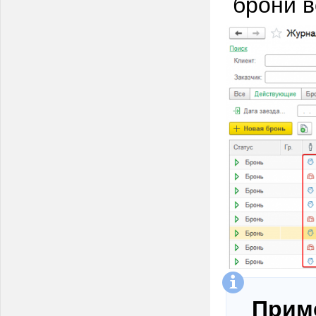
брони в
Прим