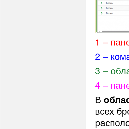
1
– пан
2
– ком
3
– обл
4
– пан
В
обла
всех бр
распол