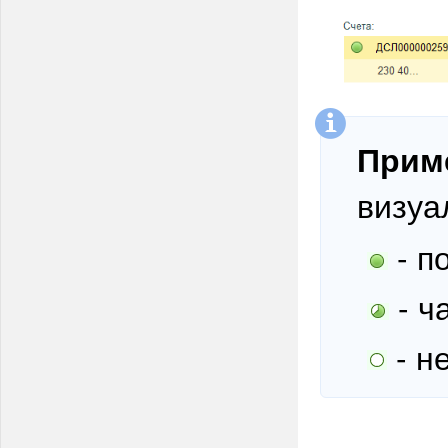
Прим
визуа
- п
- ч
- н