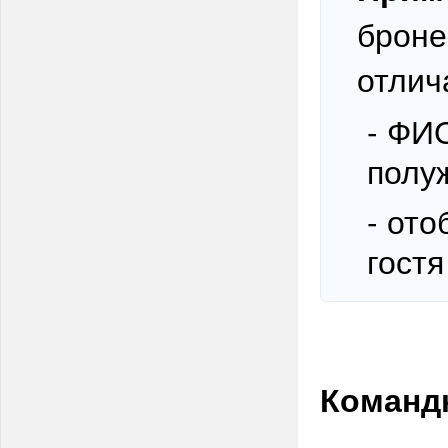
броне
отлич
- ФИ
полу
- от
гостя
Команд