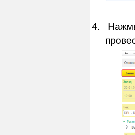
Нажми
прове