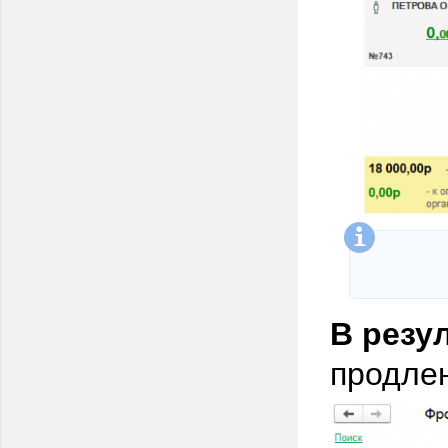
В резу
продле