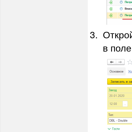
Откро
в пол