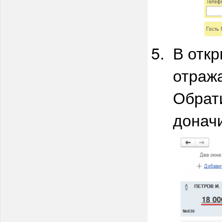
В отк
отраж
Обрат
донач