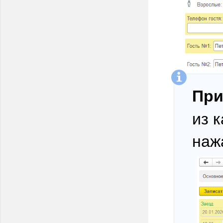
При
из 
наж