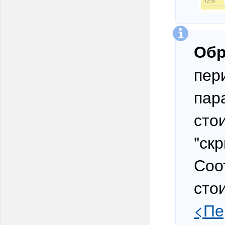
Обр
пер
пар
сто
"ск
Соо
сто
<Пе