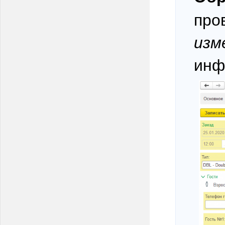
про
изм
инф