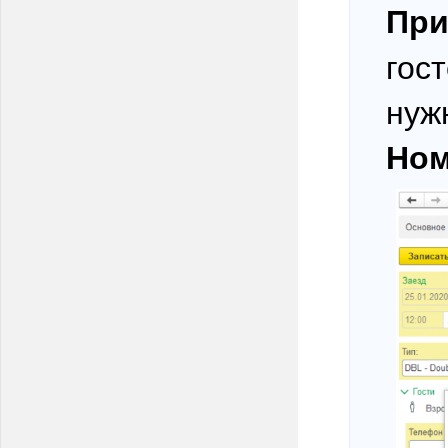
При
гос
нуж
Но