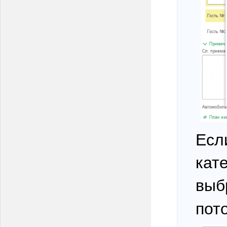
Есл
кат
выб
пот