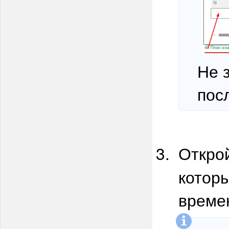
Не 
пос
Откро
котор
време