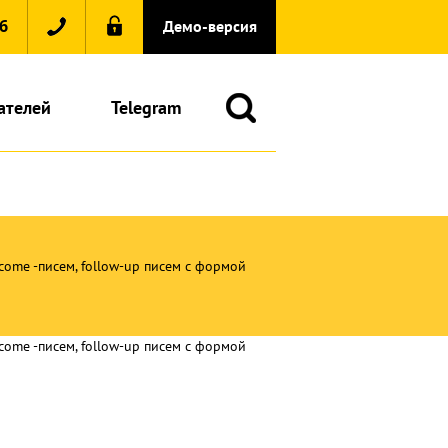
6
Демо-версия
ателей
Telegram
come -писем, follow-up писем с формой
come -писем, follow-up писем с формой