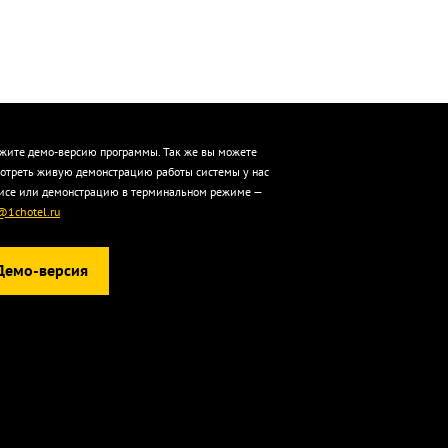
жите демо-версию программы. Так же вы можете
отреть живую демонстрацию работы системы у нас
исе или демонстрацию в терминальном режиме —
@1chotel.ru
Демо-версия