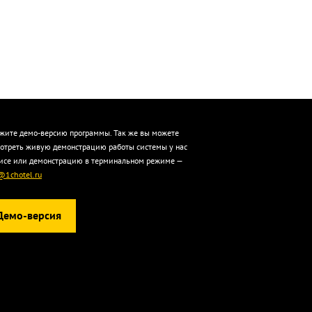
жите демо-версию программы. Так же вы можете
отреть живую демонстрацию работы системы у нас
исе или демонстрацию в терминальном режиме —
@1chotel.ru
Демо-версия