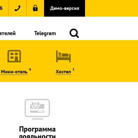
6
Демо-версия
ателей
Telegram
4
1
Мини-отель
Хостел
Программа
лояльности