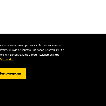
жите демо-версию программы. Так же вы можете
отреть живую демонстрацию работы системы у нас
исе или демонстрацию в терминальном режиме —
@1chotel.ru
Демо-версия