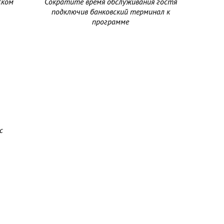
ском
Сократите время обслуживания гостя
подключив банковский терминал к
программе
с