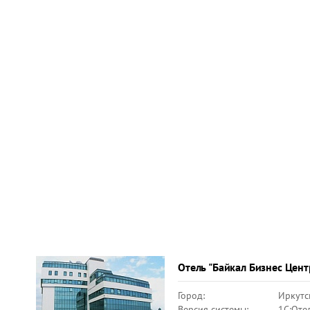
Отель "Байкал Бизнес Цент
Город:
Иркутс
Версия системы:
1C:Оте