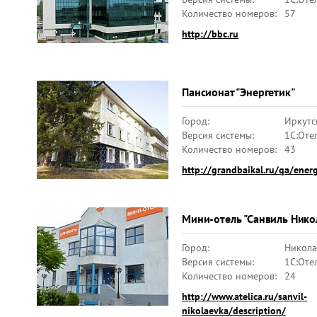
Количество номеров:
57
http://bbc.ru
Пансионат "Энергетик"
Город:
Иркутс
Версия системы:
1C:Оте
Количество номеров:
43
http://grandbaikal.ru/qa/energ
Мини-отель "Санвиль Нико
Город:
Никола
Версия системы:
1C:Оте
Количество номеров:
24
http://www.atelica.ru/sanvil-
nikolaevka/description/