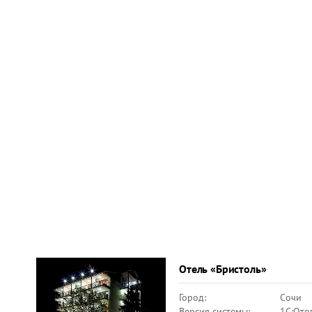
Отель «Бристоль»
Город:
Сочи
Версия системы:
1C:Оте